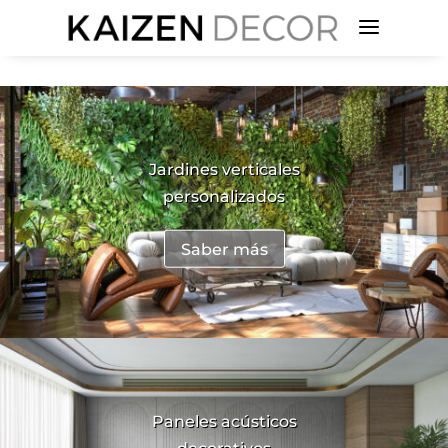
a
Jardines verticales
personalizados
Saber más
Paneles acústicos
decorativos