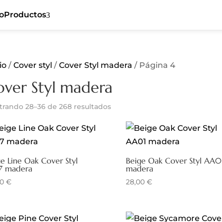
io
Productos
3
io
/
Cover styl
/
Cover Styl madera
/ Página 4
Cover Styl
5
Ceiling
over Styl madera
5
Sibu
5
Flat
5
trando 28–36 de 268 resultados
Listones de
5
Dynamic
madera
5
Tiles
Revestimiento
5
5
Textil
e Line Oak Cover Styl
Beige Oak Cover Styl AA0
Spaces
5
7 madera
madera
00
€
28,00
€