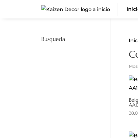
Inic
Busqueda
Inic
C
Mos
Beig
AA1
28,