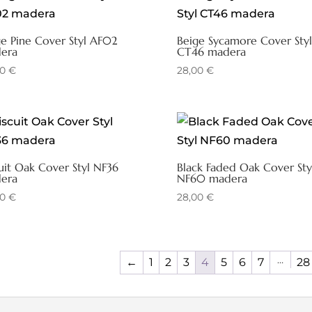
ge Pine Cover Styl AF02
Beige Sycamore Cover Styl
era
CT46 madera
00
€
28,00
€
uit Oak Cover Styl NF36
Black Faded Oak Cover Sty
era
NF60 madera
00
€
28,00
€
…
←
1
2
3
4
5
6
7
28