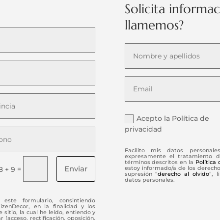
Solicita informa
llamemos?
Acepto la Política de
privacidad
Facilito mis datos personale
expresamente el tratamiento d
términos descritos en la
Política
Enviar
=
estoy informado/a de los derechos
8 + 9
supresión “
derecho al olvido
”, 
datos personales.
este formulario, consintiendo
enDecor, en la finalidad y los
 sitio, la cual he leído, entiendo y
(acceso, rectificación, oposición,