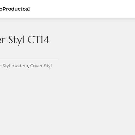
io
Productos
3
r Styl CT14
5
Cover Styl
5
Ceiling
5
Sibu
5
Flat
r Styl madera
,
Cover Styl
Listones de
5
5
Dynamic
madera
5
Tiles
Revestimiento
5
Textil
5
Spaces