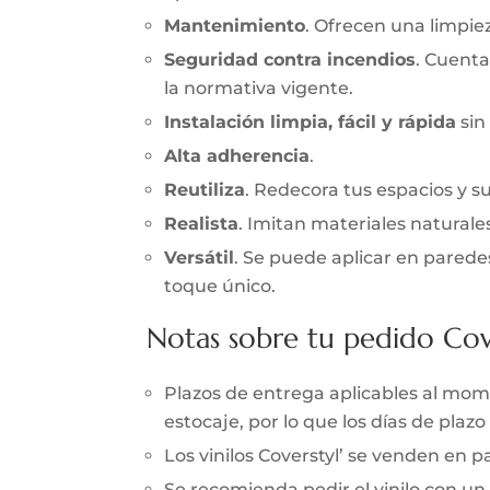
Mantenimiento
. Ofrecen una limpieza
Seguridad contra incendios
. Cuenta
la normativa vigente.
Instalación limpia, fácil y rápida
sin
Alta adherencia
.
Reutiliza
. Redecora tus espacios y s
Realista
. Imitan materiales naturale
Versátil
. Se puede aplicar en parede
toque único.
Notas sobre tu pedido Cov
Plazos de entrega aplicables al momen
estocaje, por lo que los días de pla
Los vinilos Coverstyl’ se venden en
Se recomienda pedir el vinilo con un