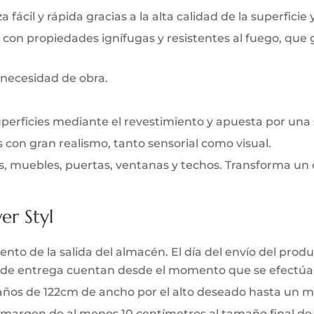
 fácil y rápida gracias a la alta calidad de la superficie 
 con propiedades ignífugas y resistentes al fuego, que
 necesidad de obra.
uperficies mediante el revestimiento y apuesta por una
s con gran realismo, tanto sensorial como visual.
s, muebles, puertas, ventanas y techos. Transforma un 
er Styl
to de la salida del almacén. El día del envío del produc
zo de entrega cuentan desde el momento que se efectúa 
 paños de 122cm de ancho por el alto deseado hasta un m
 margen de al menos 10 centímetros al tamaño final de l