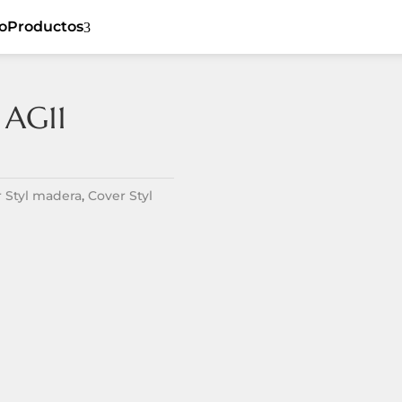
io
Productos
3
 AG11
Cover Styl
5
Ceiling
5
Sibu
5
Flat
5
Listones de
 Styl madera
,
Cover Styl
5
Dynamic
madera
5
Tiles
Revestimiento
5
5
Textil
Spaces
5