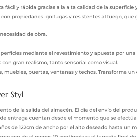
 fácil y rápida gracias a la alta calidad de la superficie 
 con propiedades ignífugas y resistentes al fuego, que
 necesidad de obra.
uperficies mediante el revestimiento y apuesta por una
s con gran realismo, tanto sensorial como visual.
s, muebles, puertas, ventanas y techos. Transforma un 
er Styl
to de la salida del almacén. El día del envío del produc
zo de entrega cuentan desde el momento que se efectúa 
 paños de 122cm de ancho por el alto deseado hasta un m
 margen de al menos 10 centímetros al tamaño final de l