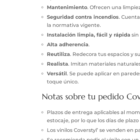
Mantenimiento
. Ofrecen una limpieza
Seguridad contra incendios
. Cuenta
la normativa vigente.
Instalación limpia, fácil y rápida
sin
Alta adherencia
.
Reutiliza
. Redecora tus espacios y s
Realista
. Imitan materiales naturale
Versátil
. Se puede aplicar en parede
toque único.
Notas sobre tu pedido Cov
Plazos de entrega aplicables al momen
estocaje, por lo que los días de pla
Los vinilos Coverstyl’ se venden en
Se recomienda pedir el vinilo con un