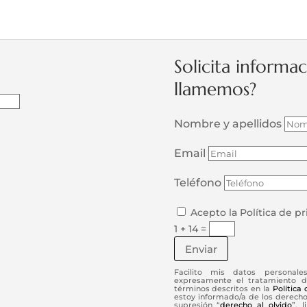
Solicita informa
llamemos?
Nombre y apellidos
Email
Teléfono
Acepto la Política de p
1 + 14
=
Enviar
Facilito mis datos personale
expresamente el tratamiento d
términos descritos en la
Política
estoy informado/a de los derechos
supresión “
derecho al olvido
”, 