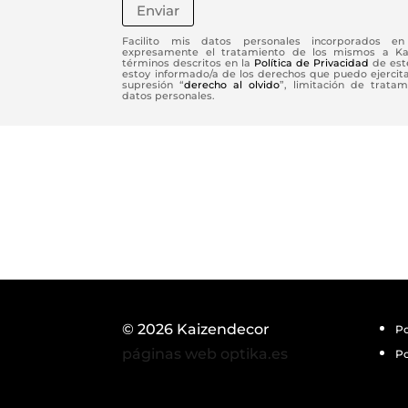
Enviar
Facilito mis datos personales incorporados en 
expresamente el tratamiento de los mismos a Kaiz
términos descritos en la
Política de Privacidad
de este
estoy informado/a de los derechos que puedo ejercitar 
supresión “
derecho al olvido
”, limitación de tratam
datos personales.
© 2026 Kaizendecor
Po
páginas web optika.es
Po