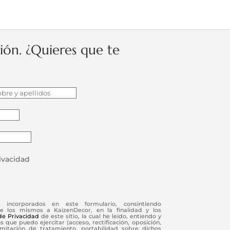
ción. ¿Quieres que te
rivacidad
s incorporados en este formulario, consintiendo
e los mismos a KaizenDecor, en la finalidad y los
 de Privacidad
de este sitio, la cual he leído, entiendo y
 que puedo ejercitar (acceso, rectificación, oposición,
limitación de tratamiento, portabilidad sobre dichos