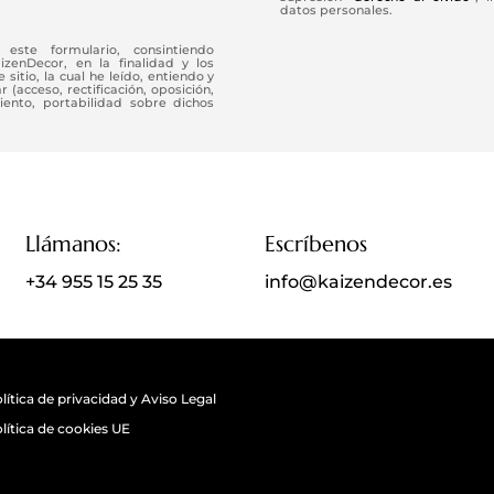
datos personales.
este formulario, consintiendo
enDecor, en la finalidad y los
 sitio, la cual he leído, entiendo y
(acceso, rectificación, oposición,
iento, portabilidad sobre dichos
Llámanos:
Escríbenos
+34 955 15 25 35
info@kaizendecor.es
lítica de privacidad y Aviso Legal
lítica de cookies UE