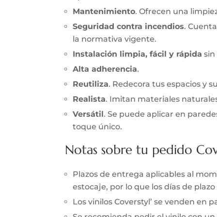
Mantenimiento
. Ofrecen una limpieza
Seguridad contra incendios
. Cuenta
la normativa vigente.
Instalación limpia, fácil y rápida
sin
Alta adherencia
.
Reutiliza
. Redecora tus espacios y s
Realista
. Imitan materiales naturale
Versátil
. Se puede aplicar en parede
toque único.
Notas sobre tu pedido Cov
Plazos de entrega aplicables al momen
estocaje, por lo que los días de pla
Los vinilos Coverstyl’ se venden en
Se recomienda pedir el vinilo con un