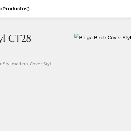
io
Productos
3
yl CT28
5
Cover Styl
5
Ceiling
5
Sibu
5
Flat
r Styl madera
,
Cover Styl
Listones de
5
5
Dynamic
madera
5
Tiles
Revestimiento
5
Textil
5
Spaces