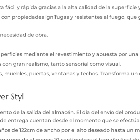
 fácil y rápida gracias a la alta calidad de la superficie 
 con propiedades ignífugas y resistentes al fuego, que
 necesidad de obra.
uperficies mediante el revestimiento y apuesta por una
s con gran realismo, tanto sensorial como visual.
s, muebles, puertas, ventanas y techos. Transforma un 
er Styl
to de la salida del almacén. El día del envío del produc
zo de entrega cuentan desde el momento que se efectúa 
 paños de 122cm de ancho por el alto deseado hasta un m
 margen de al menos 10 centímetros al tamaño final de l