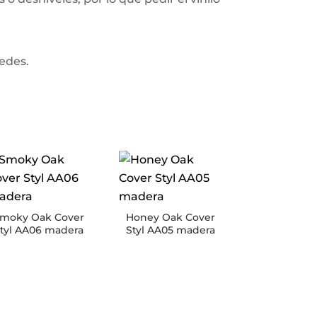
redes.
moky Oak Cover
Honey Oak Cover
tyl AA06 madera
Styl AA05 madera