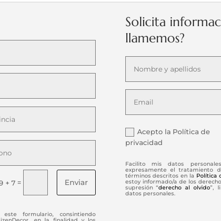
Solicita informa
llamemos?
Acepto la Política de
privacidad
Facilito mis datos personale
expresamente el tratamiento d
términos descritos en la
Política
Enviar
=
estoy informado/a de los derechos
9 + 7
supresión “
derecho al olvido
”, 
datos personales.
este formulario, consintiendo
enDecor, en la finalidad y los