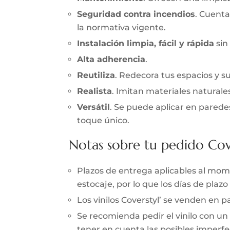
Seguridad contra incendios
. Cuenta
la normativa vigente.
Instalación limpia, fácil y rápida
sin
Alta adherencia
.
Reutiliza
. Redecora tus espacios y s
Realista
. Imitan materiales naturale
Versátil
. Se puede aplicar en parede
toque único.
Notas sobre tu pedido Cov
Plazos de entrega aplicables al momen
estocaje, por lo que los días de pla
Los vinilos Coverstyl’ se venden en
Se recomienda pedir el vinilo con un
tener en cuenta las posibles imperfec