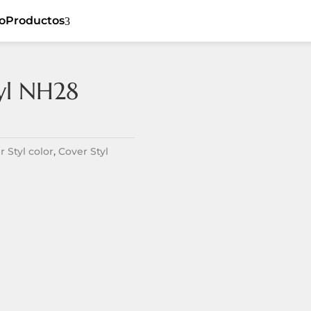
io
Productos
3
yl NH28
5
Cover Styl
5
Ceiling
5
Sibu
5
Flat
r Styl color
,
Cover Styl
Listones de
5
5
Dynamic
madera
5
Tiles
Revestimiento
5
Textil
5
Spaces