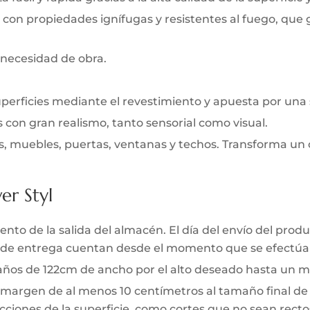
 con propiedades ignífugas y resistentes al fuego, que
 necesidad de obra.
uperficies mediante el revestimiento y apuesta por una
s con gran realismo, tanto sensorial como visual.
s, muebles, puertas, ventanas y techos. Transforma un 
er Styl
to de la salida del almacén. El día del envío del produc
zo de entrega cuentan desde el momento que se efectúa 
 paños de 122cm de ancho por el alto deseado hasta un m
 margen de al menos 10 centímetros al tamaño final de l
ciones de la superficie, como cortes que no sean rectos 