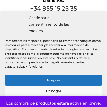
Llámanos:
+34 955 15 25 35
Gestionar el
consentimiento de las

cookies
Escríbenos
Para ofrecer las mejores experiencias, utilizamos tecnologías como
info@kaizendecor.es
las cookies para almacenar y/o acceder a la información del
dispositivo. El consentimiento de estas tecnologías nos permitirá
procesar datos como el comportamiento de navegación o las
identificaciones únicas en este sitio. No consentir o retirar el
consentimiento, puede afectar negativamente a ciertas
características y funciones.
© 2026 Kaizendecor
páginas web optika.es
Aceptar
Denegar
Política de privacidad y Aviso Legal
Política de cookies UE
Ver preferencias
Los compra de productos estará activa en breve.