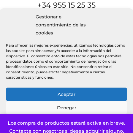
+34 955 15 25 35
Gestionar el
consentimiento de las

cookies
Escríbenos
Para ofrecer las mejores experiencias, utilizamos tecnologías como
info@kaizendecor.es
las cookies para almacenar y/o acceder a la información del
dispositivo. El consentimiento de estas tecnologías nos permitirá
procesar datos como el comportamiento de navegación o las
identificaciones únicas en este sitio. No consentir o retirar el
consentimiento, puede afectar negativamente a ciertas
características y funciones.
© 2026 Kaizendecor
páginas web optika.es
Aceptar
Denegar
Política de privacidad y Aviso Legal
Política de cookies UE
Ver preferencias
Los compra de productos estará activa en breve.
Contacte con nosotros si desea adquirir alguno.