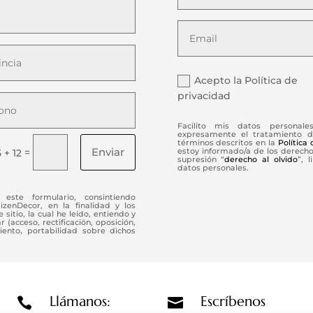
Acepto la Política de
privacidad
Facilito mis datos personale
expresamente el tratamiento d
términos descritos en la
Política
Enviar
=
estoy informado/a de los derechos
5 + 12
supresión “
derecho al olvido
”, 
datos personales.
este formulario, consintiendo
enDecor, en la finalidad y los
 sitio, la cual he leído, entiendo y
(acceso, rectificación, oposición,
iento, portabilidad sobre dichos
Llámanos:
Escríbenos

