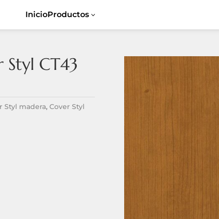
Inicio
Productos
3
 Styl CT43
Cover Styl
5
Ceiling
5
Sibu
5
Flat
5
r Styl madera
,
Cover Styl
Listones de
5
Dynamic
madera
5
Tiles
Revestimiento
5
5
Textil
Spaces
5