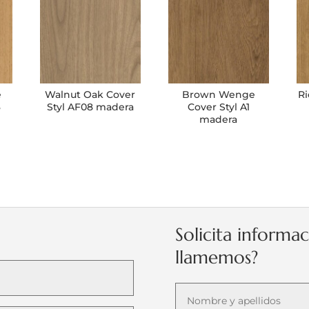
e
Walnut Oak Cover
Brown Wenge
Ri
3
Styl AF08 madera
Cover Styl A1
madera
Solicita informa
llamemos?