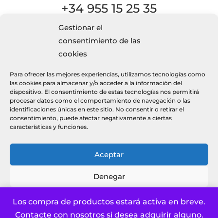
+34 955 15 25 35
Gestionar el
consentimiento de las

cookies
Escríbenos
Para ofrecer las mejores experiencias, utilizamos tecnologías como
info@kaizendecor.es
las cookies para almacenar y/o acceder a la información del
dispositivo. El consentimiento de estas tecnologías nos permitirá
procesar datos como el comportamiento de navegación o las
identificaciones únicas en este sitio. No consentir o retirar el
consentimiento, puede afectar negativamente a ciertas
características y funciones.
© 2026 Kaizendecor
páginas web optika.es
Aceptar
Denegar
Política de privacidad y Aviso Legal
Política de cookies UE
Ver preferencias
Los compra de productos estará activa en breve.
Contacte con nosotros si desea adquirir alguno.