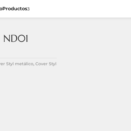
io
Productos
3
yl ND01
5
Cover Styl
5
Ceiling
5
Sibu
5
Flat
er Styl metálico
,
Cover Styl
Listones de
5
5
Dynamic
madera
5
Tiles
Revestimiento
5
Textil
5
Spaces