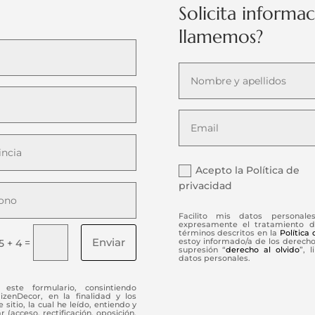
Solicita informa
llamemos?
Acepto la Política de
privacidad
Facilito mis datos personale
expresamente el tratamiento d
términos descritos en la
Política
Enviar
=
estoy informado/a de los derechos
5 + 4
supresión “
derecho al olvido
”, 
datos personales.
este formulario, consintiendo
enDecor, en la finalidad y los
 sitio, la cual he leído, entiendo y
(acceso, rectificación, oposición,