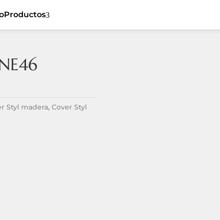
io
Productos
3
 NE46
5
Cover Styl
5
Ceiling
5
Sibu
5
Flat
r Styl madera
,
Cover Styl
Listones de
5
5
Dynamic
madera
5
Tiles
Revestimiento
5
Textil
5
Spaces