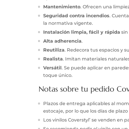
Mantenimiento
. Ofrecen una limpieza
Seguridad contra incendios
. Cuenta
la normativa vigente.
Instalación limpia, fácil y rápida
sin
Alta adherencia
.
Reutiliza
. Redecora tus espacios y s
Realista
. Imitan materiales naturale
Versátil
. Se puede aplicar en parede
toque único.
Notas sobre tu pedido Cov
Plazos de entrega aplicables al momen
estocaje, por lo que los días de pla
Los vinilos Coverstyl’ se venden en
Se recomienda pedir el vinilo con un