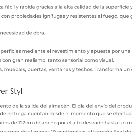
 fácil y rápida gracias a la alta calidad de la superficie 
 con propiedades ignífugas y resistentes al fuego, que
 necesidad de obra.
uperficies mediante el revestimiento y apuesta por una
s con gran realismo, tanto sensorial como visual.
s, muebles, puertas, ventanas y techos. Transforma un 
er Styl
to de la salida del almacén. El día del envío del produc
zo de entrega cuentan desde el momento que se efectúa 
 paños de 122cm de ancho por el alto deseado hasta un m
 margen de al menos 10 centímetros al tamaño final de l