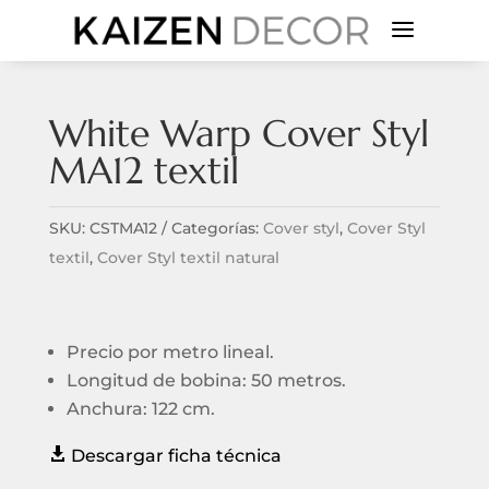
a
White Warp Cover Styl
MA12 textil
SKU:
CSTMA12
Categorías:
Cover styl
,
Cover Styl
textil
,
Cover Styl textil natural
Precio por metro lineal.
Longitud de bobina: 50 metros.
Anchura: 122 cm.

Descargar ficha técnica