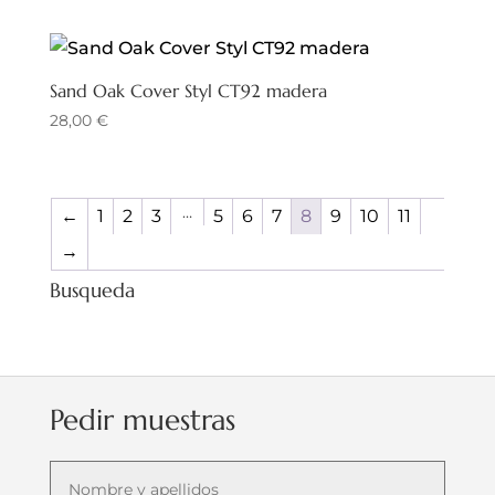
Sand Oak Cover Styl CT92 madera
28,00
€
…
←
1
2
3
5
6
7
8
9
10
11
→
Busqueda
Pedir muestras