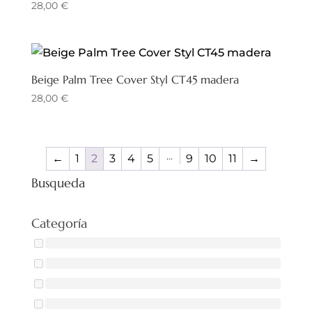
28,00
€
Beige Palm Tree Cover Styl CT45 madera
28,00
€
…
←
1
2
3
4
5
9
10
11
→
Busqueda
Categoría