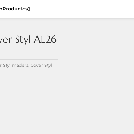
io
Productos
3
er Styl AL26
Cover Styl
5
Ceiling
5
Sibu
5
Flat
5
Listones de
r Styl madera
,
Cover Styl
5
Dynamic
madera
5
Tiles
Revestimiento
5
5
Textil
Spaces
5