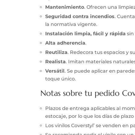
Mantenimiento
. Ofrecen una limpieza
Seguridad contra incendios
. Cuenta
la normativa vigente.
Instalación limpia, fácil y rápida
sin
Alta adherencia
.
Reutiliza
. Redecora tus espacios y s
Realista
. Imitan materiales naturale
Versátil
. Se puede aplicar en parede
toque único.
Notas sobre tu pedido Cov
Plazos de entrega aplicables al momen
estocaje, por lo que los días de pla
Los vinilos Coverstyl’ se venden en
Se recomienda pedir el vinilo con un