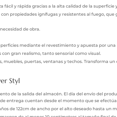
 fácil y rápida gracias a la alta calidad de la superficie 
 con propiedades ignífugas y resistentes al fuego, que
 necesidad de obra.
uperficies mediante el revestimiento y apuesta por una
s con gran realismo, tanto sensorial como visual.
s, muebles, puertas, ventanas y techos. Transforma un 
er Styl
to de la salida del almacén. El día del envío del produc
zo de entrega cuentan desde el momento que se efectúa 
 paños de 122cm de ancho por el alto deseado hasta un m
 margen de al menos 10 centímetros al tamaño final de l