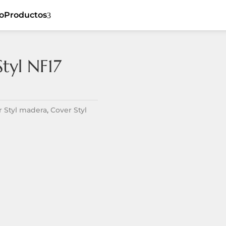
io
Productos
3
tyl NF17
5
Cover Styl
5
Ceiling
5
Sibu
5
Flat
r Styl madera
,
Cover Styl
Listones de
5
5
Dynamic
madera
5
Tiles
Revestimiento
5
Textil
5
Spaces