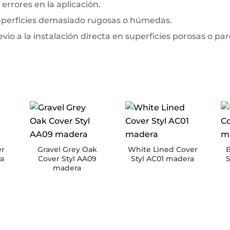
errores en la aplicación.
superficies demasiado rugosas o húmedas.
io a la instalación directa en superficies porosas o pa
er
Gravel Grey Oak
White Lined Cover
B
ra
Cover Styl AA09
Styl AC01 madera
madera