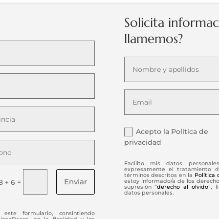
Solicita informa
llamemos?
Acepto la Política de
privacidad
Facilito mis datos personale
expresamente el tratamiento d
términos descritos en la
Política
Enviar
=
estoy informado/a de los derechos
8 + 6
supresión “
derecho al olvido
”, 
datos personales.
este formulario, consintiendo