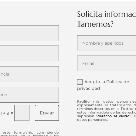
Solicita informa
llamemos?
Acepto la Política de
privacidad
Facilito mis datos personale
expresamente el tratamiento d
términos descritos en la
Política
Enviar
=
estoy informado/a de los derechos
11 + 9
supresión “
derecho al olvido
”, 
datos personales.
este formulario, consintiendo