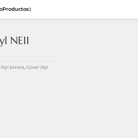
io
Productos
3
yl NE11
5
Cover Styl
5
Ceiling
5
Sibu
5
Flat
Styl piedra
,
Cover Styl
Listones de
5
5
Dynamic
madera
5
Tiles
Revestimiento
5
Textil
5
Spaces