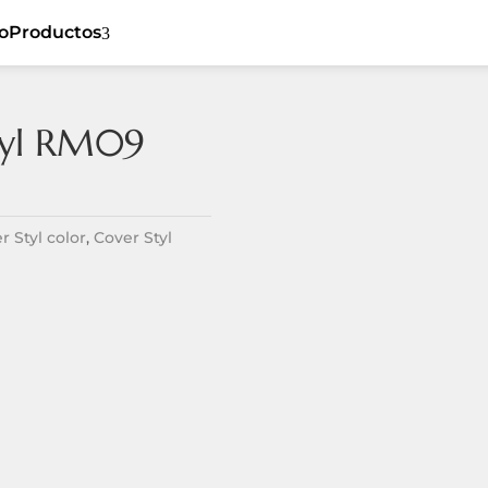
io
Productos
3
tyl RM09
Cover Styl
5
Ceiling
5
Sibu
5
Flat
5
Listones de
r Styl color
,
Cover Styl
5
Dynamic
madera
5
Tiles
Revestimiento
5
5
Textil
Spaces
5