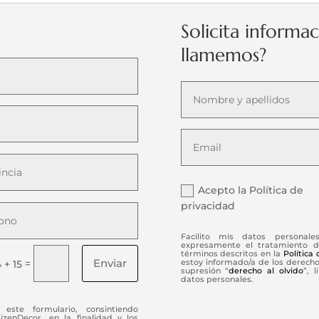
Solicita informa
llamemos?
Acepto la Política de
privacidad
Facilito mis datos personale
expresamente el tratamiento d
términos descritos en la
Política
Enviar
=
estoy informado/a de los derechos
 + 15
supresión “
derecho al olvido
”, 
datos personales.
este formulario, consintiendo
enDecor, en la finalidad y los