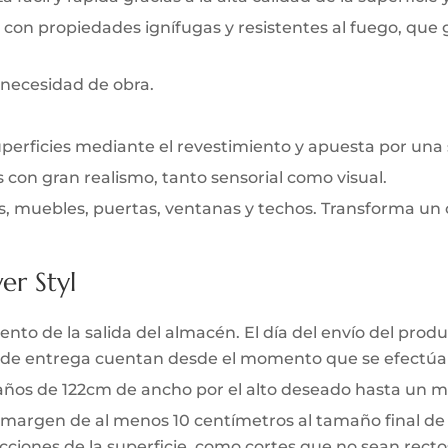
 con propiedades ignífugas y resistentes al fuego, que
 necesidad de obra.
uperficies mediante el revestimiento y apuesta por una
s con gran realismo, tanto sensorial como visual.
s, muebles, puertas, ventanas y techos. Transforma un 
er Styl
to de la salida del almacén. El día del envío del produc
zo de entrega cuentan desde el momento que se efectúa 
 paños de 122cm de ancho por el alto deseado hasta un m
 margen de al menos 10 centímetros al tamaño final de l
ciones de la superficie, como cortes que no sean rectos 