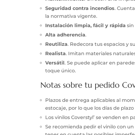
Seguridad contra incendios
. Cuenta
la normativa vigente.
Instalación limpia, fácil y rápida
sin
Alta adherencia
.
Reutiliza
. Redecora tus espacios y s
Realista
. Imitan materiales naturale
Versátil
. Se puede aplicar en parede
toque único.
Notas sobre tu pedido Cov
Plazos de entrega aplicables al momen
estocaje, por lo que los días de pla
Los vinilos Coverstyl’ se venden en
Se recomienda pedir el vinilo con un
tener en cuenta las posibles imperfec