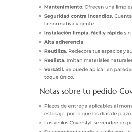
Mantenimiento
. Ofrecen una limpieza
Seguridad contra incendios
. Cuenta
la normativa vigente.
Instalación limpia, fácil y rápida
sin
Alta adherencia
.
Reutiliza
. Redecora tus espacios y s
Realista
. Imitan materiales naturale
Versátil
. Se puede aplicar en parede
toque único.
Notas sobre tu pedido Cov
Plazos de entrega aplicables al momen
estocaje, por lo que los días de pla
Los vinilos Coverstyl’ se venden en
Se recomienda pedir el vinilo con un