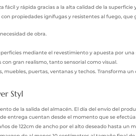
 fácil y rápida gracias a la alta calidad de la superficie 
 con propiedades ignífugas y resistentes al fuego, que
 necesidad de obra.
uperficies mediante el revestimiento y apuesta por una
s con gran realismo, tanto sensorial como visual.
s, muebles, puertas, ventanas y techos. Transforma un 
er Styl
to de la salida del almacén. El día del envío del produc
zo de entrega cuentan desde el momento que se efectúa 
 paños de 122cm de ancho por el alto deseado hasta un m
 margen de al menos 10 centímetros al tamaño final de l