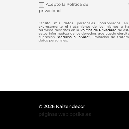
Acepto la Política de
privacidad
Facilito mis datos personales incorporados en 
expresamente el tratamiento de los mismos a Kaiz
términos descritos en la
Política de Privacidad
de este
estoy informado/a de los derechos que puedo ejercitar 
supresión “
derecho al olvido
”, limitación de tratam
datos personales.
© 2026 Kaizendecor
páginas web optika.es