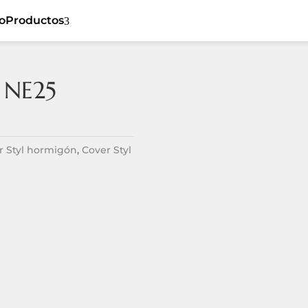
io
Productos
3
 NE25
5
Cover Styl
5
Ceiling
5
Sibu
5
Flat
r Styl hormigón
,
Cover Styl
Listones de
5
5
Dynamic
madera
5
Tiles
Revestimiento
5
Textil
5
Spaces