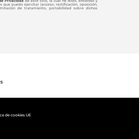
 de Privacidad
de este sitio, la cual he leído, entiendo y
 que puedo ejercitar (acceso, rectificación, oposición,
limitación de tratamiento, portabilidad sobre dichos
es
ica de cookies UE