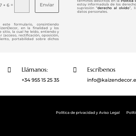
términos descritos en la
Política
Enviar
=
estoy informado/a de los derechos
7 + 6
supresión “
derecho al olvido
”, 
datos personales.
este formulario, consintiendo
enDecor, en la finalidad y los
 sitio, la cual he leído, entiendo y
(acceso, rectificación, oposición,
iento, portabilidad sobre dichos
Llámanos:
Escríbenos


+34 955 15 25 35
info@kaizendecor.
Política de privacidad y Aviso Legal
Polít