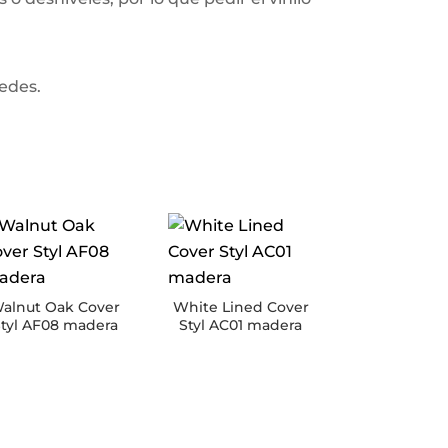
redes.
alnut Oak Cover
White Lined Cover
tyl AF08 madera
Styl AC01 madera