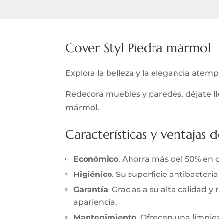
Cover Styl Piedra mármol
Explora la belleza y la elegancia atem
Redecora muebles y paredes, déjate lle
mármol.
Características y ventajas d
Económico
. Ahorra más del 50% en 
Higiénico
. Su superficie antibacter
Garantía
. Gracias a su alta calidad 
apariencia.
Mantenimiento
. Ofrecen una limpieza