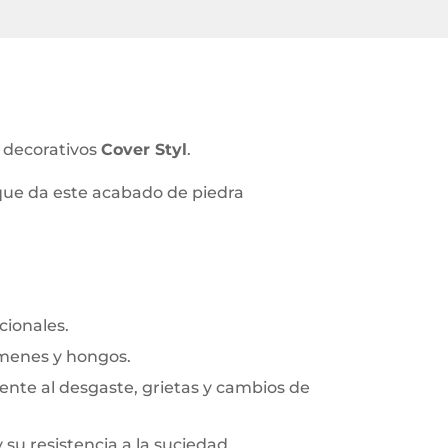
s decorativos
Cover Styl
.
 que da este acabado de piedra
cionales.
rmenes y hongos.
frente al desgaste, grietas y cambios de
y su resistencia a la suciedad.