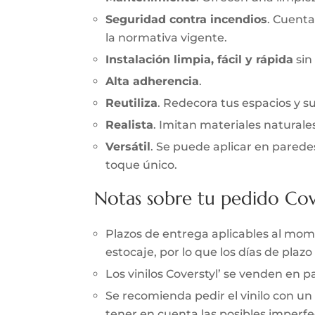
Seguridad contra incendios
. Cuenta
la normativa vigente.
Instalación limpia, fácil y rápida
sin
Alta adherencia
.
Reutiliza
. Redecora tus espacios y s
Realista
. Imitan materiales naturale
Versátil
. Se puede aplicar en parede
toque único.
Notas sobre tu pedido Cov
Plazos de entrega aplicables al momen
estocaje, por lo que los días de pla
Los vinilos Coverstyl’ se venden en
Se recomienda pedir el vinilo con un
tener en cuenta las posibles imperfec