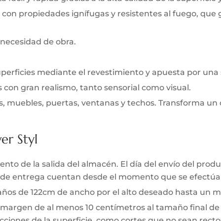
 con propiedades ignífugas y resistentes al fuego, que
 necesidad de obra.
uperficies mediante el revestimiento y apuesta por una
s con gran realismo, tanto sensorial como visual.
s, muebles, puertas, ventanas y techos. Transforma un 
er Styl
to de la salida del almacén. El día del envío del produc
zo de entrega cuentan desde el momento que se efectúa 
 paños de 122cm de ancho por el alto deseado hasta un m
 margen de al menos 10 centímetros al tamaño final de l
ciones de la superficie, como cortes que no sean rectos 