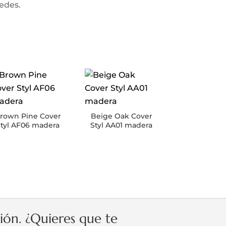
redes.
rown Pine Cover
Beige Oak Cover
tyl AF06 madera
Styl AA01 madera
ción. ¿Quieres que te