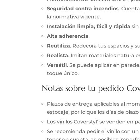
Seguridad contra incendios
. Cuenta
la normativa vigente.
Instalación limpia, fácil y rápida
sin
Alta adherencia
.
Reutiliza
. Redecora tus espacios y s
Realista
. Imitan materiales naturale
Versátil
. Se puede aplicar en parede
toque único.
Notas sobre tu pedido Cov
Plazos de entrega aplicables al momen
estocaje, por lo que los días de pla
Los vinilos Coverstyl’ se venden en
Se recomienda pedir el vinilo con un
tener en cuenta las posibles imperfec