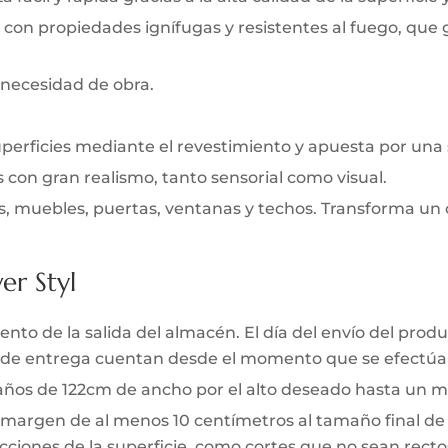
 con propiedades ignífugas y resistentes al fuego, que
 necesidad de obra.
uperficies mediante el revestimiento y apuesta por una
s con gran realismo, tanto sensorial como visual.
s, muebles, puertas, ventanas y techos. Transforma un 
er Styl
to de la salida del almacén. El día del envío del produc
zo de entrega cuentan desde el momento que se efectúa 
 paños de 122cm de ancho por el alto deseado hasta un m
 margen de al menos 10 centímetros al tamaño final de l
ciones de la superficie, como cortes que no sean rectos 