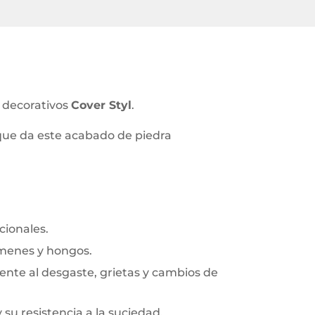
s decorativos
Cover Styl
.
 que da este acabado de piedra
cionales.
rmenes y hongos.
frente al desgaste, grietas y cambios de
y su resistencia a la suciedad.