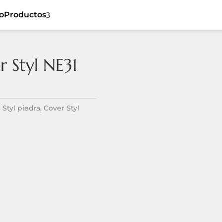
io
Productos
3
 Styl NE31
5
Cover Styl
5
Ceiling
5
Sibu
5
Flat
 Styl piedra
,
Cover Styl
Listones de
5
5
Dynamic
madera
5
Tiles
Revestimiento
5
Textil
5
Spaces