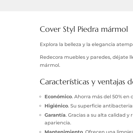
Cover Styl Piedra mármol
Explora la belleza y la elegancia atem
Redecora muebles y paredes, déjate lle
mármol.
Características y ventajas d
Económico
. Ahorra más del 50% en 
Higiénico
. Su superficie antibacter
Garantía
. Gracias a su alta calidad 
apariencia.
Mantenimiento
. Ofrecen una limpieza