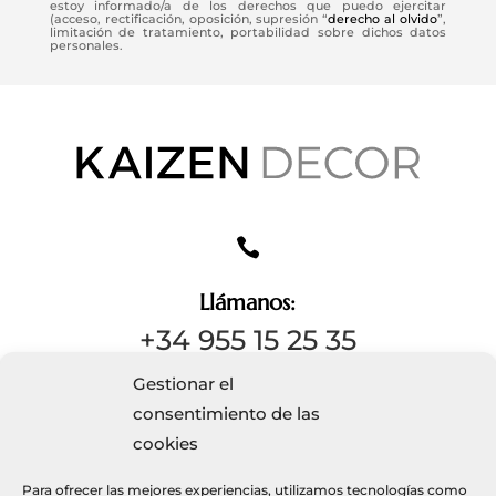
estoy informado/a de los derechos que puedo ejercitar
(acceso, rectificación, oposición, supresión “
derecho al olvido
”,
limitación de tratamiento, portabilidad sobre dichos datos
personales.

Llámanos:
+34 955 15 25 35
Gestionar el
consentimiento de las

cookies
Escríbenos
Para ofrecer las mejores experiencias, utilizamos tecnologías como